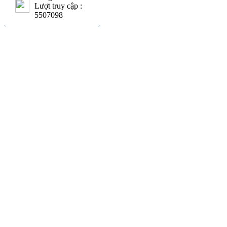
Lượt truy cập :
5507098