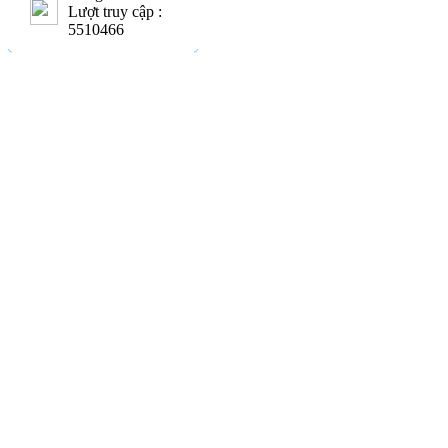
Lượt truy cập :
5510466