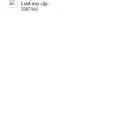
Lượt truy cập :
5507161