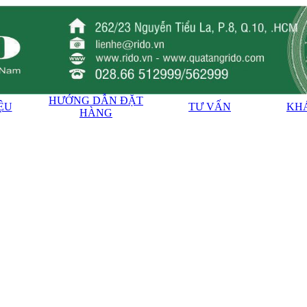
HƯỚNG DẪN ĐẶT
IỆU
TƯ VẤN
KH
HÀNG