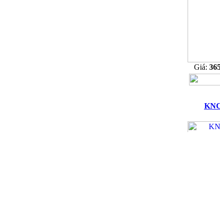
Giá:
36
KNC
Giá:
36