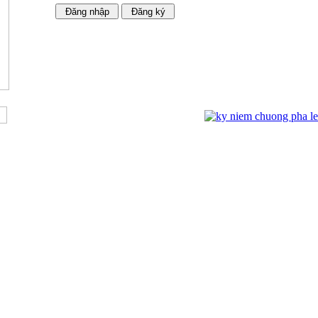
Ngựa Pha Lê Cao Cấp 02
Kỷ niệm chương mạ vàng 01