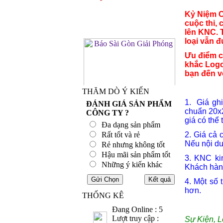
Kỷ Niệm C
cuộc thi, 
lên KNC.
loại vẫn 
Ưu điểm c
khắc Logo
bạn đến vớ
THĂM DÒ Ý KIẾN
1. Giá gh
ĐÁNH GIÁ SẢN PHẨM
chuẩn 20x2
CÔNG TY ?
giá có thể
Đa dạng sản phẩm
Rất tốt và rẻ
2. Giá cả 
Nếu nội du
Rẻ nhưng không tốt
Hậu mãi sản phẩm tốt
3. KNC ki
Những ý kiến khác
Khách hàng
4. Một số
hơn.
THỐNG KÊ
Đang Online : 5
Lượt truy cập :
Sự Kiện, L