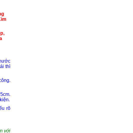
ng
Kim
p,
a
thước
i thì
công.
35cm.
kiện.
ểu rõ
n với