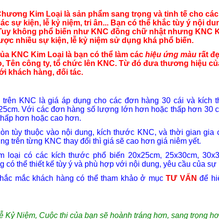
hương Kim Loại là sản phẩm sang trọng và tinh tế cho các
các sự kiện, lễ kỷ niệm, tri ân... Bạn có thể khắc tùy ý nội du
 Tuy không phổ biến như KNC đồng chữ nhật nhưng KNC 
được nhiều sự kiện, lễ kỷ niệm sử dụng khá phổ biến.
ủa KNC Kim Loại là bạn có thể làm các
hiệu ứng màu
rất đẹ
, Tên công ty, tổ chức lên KNC. Từ đó đưa thương hiệu củ
i khách hàng, đối tác.
i trên KNC là giá áp dụng cho các đơn hàng 30 cái và kích 
5cm. Với các đơn hàng số lượng lớn hơn hoặc thấp hơn 30 cá
 thấp hơn hoặc cao hơn.
còn tùy thuộc vào nội dung, kích thước KNC, và thời gian gia 
ng trên từng KNC thay đổi thì giá sẽ cao hơn giá niêm yết.
m loại có các kích thước phổ biến 20x25cm, 25x30cm, 30x
 có thể thiết kế tùy ý và phù hợp với nội dung, yêu cầu của sự 
 thắc mắc khách hàng có thể tham khảo ở mục
TƯ VẤN
để hi
ễ Kỷ Niệm, Cuộc thi của bạn sẽ hoành tráng hơn, sang trọng hơ