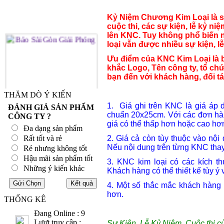
Kỷ Niệm Chương Kim Loại là sả
cuộc thi, các sự kiện, lễ kỷ niệ
lên KNC. Tuy không phổ biến
loại vẫn được nhiều sự kiện, l
Ưu điểm của KNC Kim Loại là 
khắc Logo, Tên công ty, tổ ch
bạn đến với khách hàng, đối tá
THĂM DÒ Ý KIẾN
1. Giá ghi trên KNC là giá áp 
ĐÁNH GIÁ SẢN PHẨM
chuẩn 20x25cm. Với các đơn hàn
CÔNG TY ?
giá có thể thấp hơn hoặc cao hơ
Đa dạng sản phẩm
Rất tốt và rẻ
2. Giá cả còn tùy thuộc vào nội
Nếu nội dung trên từng KNC thay 
Rẻ nhưng không tốt
Hậu mãi sản phẩm tốt
3. KNC kim loại có các kích 
Những ý kiến khác
Khách hàng có thể thiết kế tùy ý
4. Một số thắc mắc khách hàng
hơn.
THỐNG KÊ
Đang Online : 9
Lượt truy cập :
Sự Kiện, Lễ Kỷ Niệm, Cuộc thi c