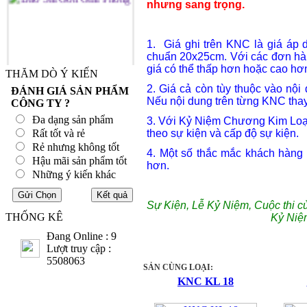
nhưng sang trọng.
1. Giá ghi trên KNC là giá áp 
chuẩn 20x25cm. Với các đơn hàn
giá có thể thấp hơn hoặc cao hơ
THĂM DÒ Ý KIẾN
2. Giá cả còn tùy thuộc vào nội
ĐÁNH GIÁ SẢN PHẨM
Nếu nội dung trên từng KNC thay 
CÔNG TY ?
Đa dạng sản phẩm
3. Với Kỷ Niệm Chương Kim Loại
Rất tốt và rẻ
theo sự kiện và cấp độ sự kiện.
Rẻ nhưng không tốt
4. Một số thắc mắc khách hàng
Hậu mãi sản phẩm tốt
hơn.
Những ý kiến khác
Sự Kiện, Lễ Kỷ Niệm, Cuộc thi c
THỐNG KÊ
Kỷ Niệ
Đang Online : 9
Lượt truy cập :
5508063
SẢN CÙNG LOẠI:
KNC KL 18