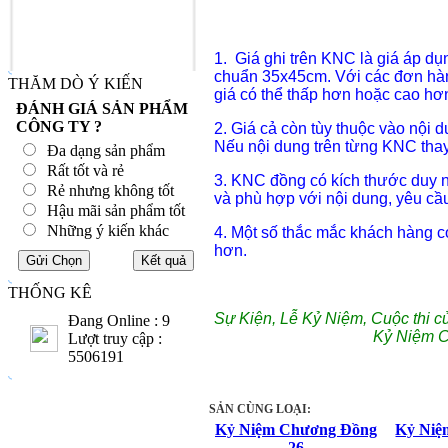
1. Giá ghi trên KNC là giá áp d
chuẩn 35x45cm. Với các đơn hàn
THĂM DÒ Ý KIẾN
giá có thể thấp hơn hoặc cao hơ
ĐÁNH GIÁ SẢN PHẨM
CÔNG TY ?
2. Giá cả còn tùy thuộc vào nội 
Nếu nội dung trên từng KNC thay 
Đa dạng sản phẩm
Rất tốt và rẻ
3. KNC đồng có kích thước duy n
Rẻ nhưng không tốt
và phù hợp với nội dung, yêu cầu
Hậu mãi sản phẩm tốt
Những ý kiến khác
4. Một số thắc mắc khách hàng 
hơn.
THỐNG KÊ
Sự Kiện, Lễ Kỷ Niệm, Cuộc thi c
Đang Online : 9
Kỷ Niệm 
Lượt truy cập :
5506191
SẢN CÙNG LOẠI:
Kỷ Niệm Chương Đồng
Kỷ Niệ
26