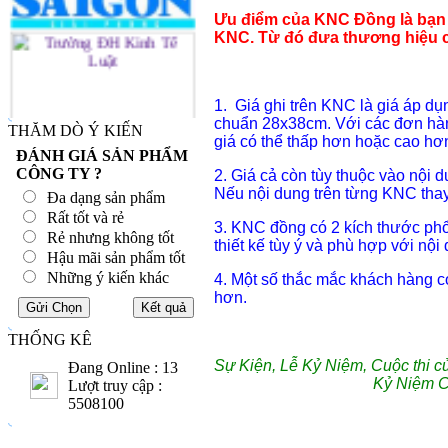
Ưu điểm của KNC Đồng là bạn c
KNC. Từ đó đưa thương hiệu củ
1. Giá ghi trên KNC là giá áp d
chuẩn 28x38cm. Với các đơn hàn
THĂM DÒ Ý KIẾN
giá có thể thấp hơn hoặc cao hơ
ĐÁNH GIÁ SẢN PHẨM
CÔNG TY ?
2. Giá cả còn tùy thuộc vào nội 
Nếu nội dung trên từng KNC thay 
Đa dạng sản phẩm
Rất tốt và rẻ
3. KNC đồng có 2 kích thước ph
Rẻ nhưng không tốt
thiết kế tùy ý và phù hợp với nội
Hậu mãi sản phẩm tốt
Những ý kiến khác
4. Một số thắc mắc khách hàng 
hơn.
THỐNG KÊ
Sự Kiện, Lễ Kỷ Niệm, Cuộc thi c
Đang Online : 13
Kỷ Niệm 
Lượt truy cập :
5508100