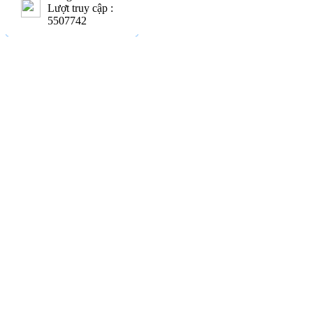
Lượt truy cập :
5507742