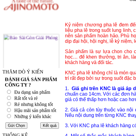
Kỷ niệm chương pha lê đem đến 
liệu pha lê trong suốt lung linh, 
nên sản phẩm hoàn hảo. Phù hợp
dịp đại hội, hội nghị, lễ kỷ niệm, lễ 
Sản phẩm là sự lựa chon cho cá
học… để khen thưởng, tri ân, l
khách hàng và đối tác.
THĂM DÒ Ý KIẾN
KNC pha lê không chỉ là món quà
trí rất đẹp bởi sự trong suốt đặc 
ĐÁNH GIÁ SẢN PHẨM
CÔNG TY ?
1.
Giá ghi trên KNC là giá áp
Đa dạng sản phẩm
chuẩn cao 14cm. Với các đơn hà
Rất tốt và rẻ
giá có thể thấp hơn hoặc cao hơ
Rẻ nhưng không tốt
2. Giá cả còn tùy thuộc vào nội
Hậu mãi sản phẩm tốt
Nếu nội dung trên từng KNC thay 
Những ý kiến khác
3. Với KNC pha lê khách hàng có 
THỐNG KÊ
4. Một số thắc mắc khách hàng