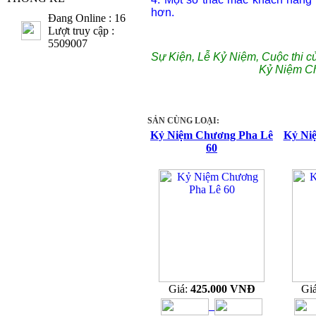
hơn.
Đang Online : 16
Lượt truy cập :
5509007
Sự Kiện, Lễ Kỷ Niệm, Cuộc thi c
Kỷ Niệm C
SẢN CÙNG LOẠI:
Kỷ Niệm Chương Pha Lê
Kỷ Ni
60
Giá:
425.000 VNĐ
Gi