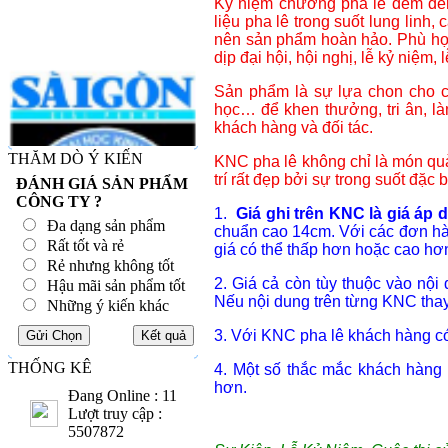
Kỷ niệm chương pha lê đem đến 
liệu pha lê trong suốt lung linh, 
nên sản phẩm hoàn hảo. Phù hợp
dịp đại hội, hội nghị, lễ kỷ niệm, lễ 
Sản phẩm là sự lựa chon cho cá
học… để khen thưởng, tri ân, l
khách hàng và đối tác.
THĂM DÒ Ý KIẾN
KNC pha lê không chỉ là món quà
trí rất đẹp bởi sự trong suốt đặc 
ĐÁNH GIÁ SẢN PHẨM
CÔNG TY ?
1.
Giá ghi trên KNC là giá áp
Đa dạng sản phẩm
chuẩn cao 14cm. Với các đơn hà
Rất tốt và rẻ
giá có thể thấp hơn hoặc cao hơ
Rẻ nhưng không tốt
2. Giá cả còn tùy thuộc vào nội
Hậu mãi sản phẩm tốt
Nếu nội dung trên từng KNC thay 
Những ý kiến khác
3. Với KNC pha lê khách hàng có 
THỐNG KÊ
4. Một số thắc mắc khách hàng
hơn.
Đang Online : 11
Lượt truy cập :
5507872