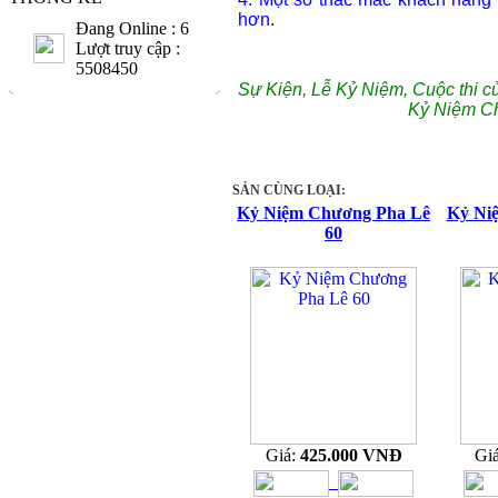
hơn.
Đang Online : 6
Lượt truy cập :
5508450
Sự Kiện, Lễ Kỷ Niệm, Cuộc thi c
Kỷ Niệm C
SẢN CÙNG LOẠI:
Kỷ Niệm Chương Pha Lê
Kỷ Ni
60
Giá:
425.000 VNĐ
Gi