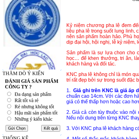
Kỷ niệm chương pha lê đem đến 
liệu pha lê trong suốt lung linh, 
nên sản phẩm hoàn hảo. Phù hợp
dịp đại hội, hội nghị, lễ kỷ niệm, lễ 
Sản phẩm là sự lựa chon cho cá
học… để khen thưởng, tri ân, l
khách hàng và đối tác.
THĂM DÒ Ý KIẾN
KNC pha lê không chỉ là món quà
trí rất đẹp bởi sự trong suốt đặc 
ĐÁNH GIÁ SẢN PHẨM
CÔNG TY ?
1.
Giá ghi trên KNC là giá áp
Đa dạng sản phẩm
chuẩn cao 14cm. Với các đơn hà
Rất tốt và rẻ
giá có thể thấp hơn hoặc cao hơ
Rẻ nhưng không tốt
2. Giá cả còn tùy thuộc vào nội
Hậu mãi sản phẩm tốt
Nếu nội dung trên từng KNC thay 
Những ý kiến khác
3. Với KNC pha lê khách hàng có 
THỐNG KÊ
4. Một số thắc mắc khách hàng