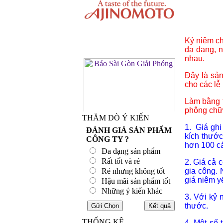
Kỷ niệm ch
đa dạng, n
nhau.
Đây là sả
cho các lễ
Làm bằng t
phông chữ 
THĂM DÒ Ý KIẾN
1. Giá ghi
ĐÁNH GIÁ SẢN PHẨM
kích thướ
CÔNG TY ?
hơn 100 cá
Đa dạng sản phẩm
Rất tốt và rẻ
2. Giá cả 
Rẻ nhưng không tốt
gia công. 
giá niêm yế
Hậu mãi sản phẩm tốt
Những ý kiến khác
3. Với kỷ 
thước.
THỐNG KÊ
4. Một số