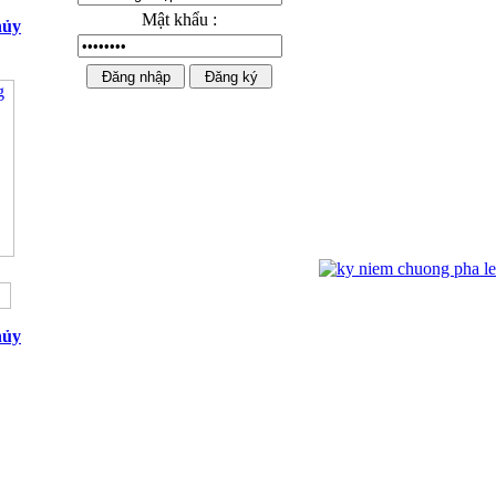
Mật khẩu :
hủy
Ngựa Pha Lê Cao Cấp 02
hủy
Kỷ niệm chương mạ vàng 01