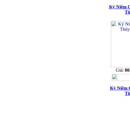
Kỷ Niệm 
Ti
Giá:
80
Kỷ Niệm 
Ti