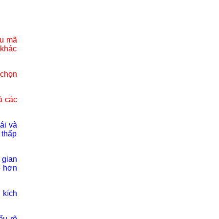
ẫu mã
 khác
 chọn
à các
ái và
 thấp
 gian
o hơn
 kích
ểu rõ