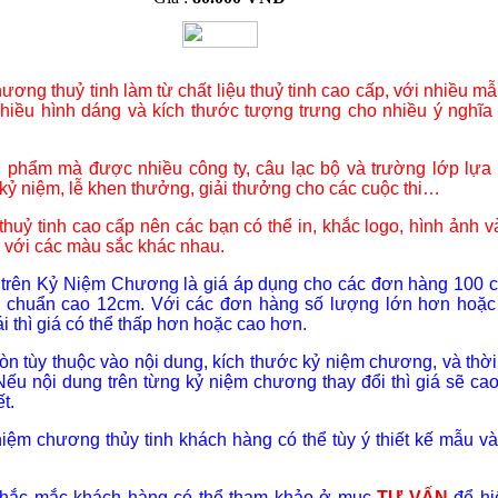
ương thuỷ tinh làm từ chất liệu thuỷ tinh cao cấp, với nhiều m
hiều hình dáng và kích thước tượng trưng cho nhiều ý nghĩa
n phẩm mà được nhiều công ty, câu lạc bộ và trường lớp lựa
 kỷ niệm, lễ khen thưởng, giải thưởng cho các cuộc thi…
huỷ tinh cao cấp nên các bạn có thể in, khắc logo, hình ảnh v
với các màu sắc khác nhau.
 trên Kỷ Niệm Chương là giá áp dụng cho các đơn hàng 100 c
c chuẩn cao 12cm. Với các đơn hàng số lượng lớn hơn hoặc
i thì giá có thể thấp hơn hoặc cao hơn.
còn tùy thuộc vào nội dung, kích thước kỷ niệm chương, và thời
Nếu nội dung trên từng kỷ niệm chương thay đổi thì giá sẽ ca
t.
niệm chương thủy tinh khách hàng có thể tùy ý thiết kế mẫu và
 thắc mắc khách hàng có thể tham khảo ở mục
TƯ VẤN
để hi