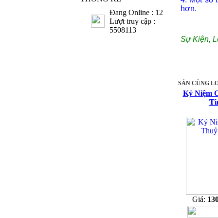
hơn.
Đang Online : 12
Lượt truy cập :
5508113
Sự Kiện, L
SẢN CÙNG LO
Kỷ Niệm 
Ti
Giá:
13