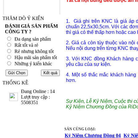
Tất cả nội dung đều được ăn mò
THĂM DÒ Ý KIẾN
1. Giá ghi trên KNC là giá áp 
ĐÁNH GIÁ SẢN PHẨM
chuẩn 22,5x30,5cm. Với các đơn
CÔNG TY ?
thì giá có thể thấp hơn hoặc cao
Đa dạng sản phẩm
2. Giá cả còn tùy thuộc vào nội
Rất tốt và rẻ
Nếu nội dung trên từng KNC thay 
Rẻ nhưng không tốt
Hậu mãi sản phẩm tốt
3. Với KNC đồng Khách hàng có 
Những ý kiến khác
yêu cầu của sự kiện.
4. Một số thắc mắc khách hàng
hơn.
THỐNG KÊ
Đang Online : 14
Lượt truy cập :
Sự Kiện, Lễ Kỷ Niệm, Cuộc thi c
5508351
Kỷ Niệm Chương Đồng của RiDo
SẢN CÙNG LOẠI:
Kỷ Niệm Chương Đồng 04
Kỷ Ni