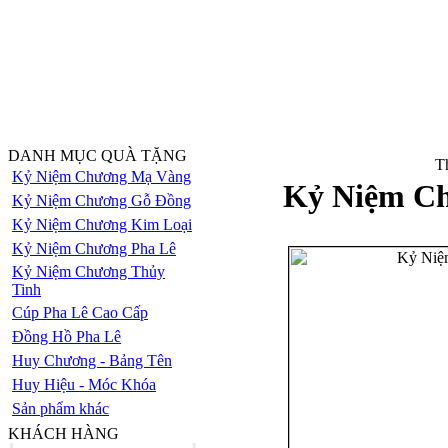
DANH MỤC QUÀ TẶNG
Th
Kỷ Niệm Chương Mạ Vàng
Kỷ Niệm Ch
Kỷ Niệm Chương Gỗ Đồng
Kỷ Niệm Chương Kim Loại
Kỷ Niệm Chương Pha Lê
Kỷ Niệm Chương Thủy
Tinh
Cúp Pha Lê Cao Cấp
Đồng Hồ Pha Lê
Huy Chương - Bảng Tên
Huy Hiệu - Móc Khóa
Sản phẩm khác
KHÁCH HÀNG