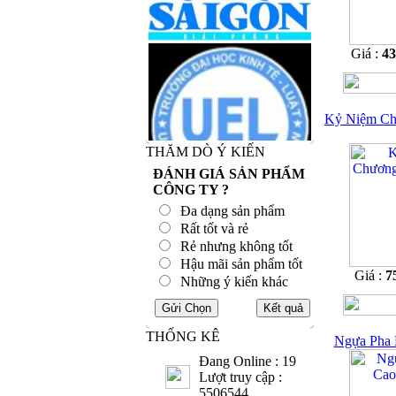
Giá :
4
Kỷ Niệm Ch
THĂM DÒ Ý KIẾN
ĐÁNH GIÁ SẢN PHẨM
CÔNG TY ?
Đa dạng sản phẩm
Rất tốt và rẻ
Rẻ nhưng không tốt
Hậu mãi sản phẩm tốt
Giá :
7
Những ý kiến khác
THỐNG KÊ
Ngựa Pha 
Đang Online : 19
Lượt truy cập :
5506544