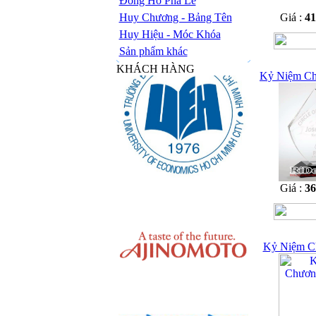
Đồng Hồ Pha Lê
Huy Chương - Bảng Tên
Giá :
4
Huy Hiệu - Móc Khóa
Sản phẩm khác
KHÁCH HÀNG
Kỷ Niệm Ch
Giá :
3
Kỷ Niệm C