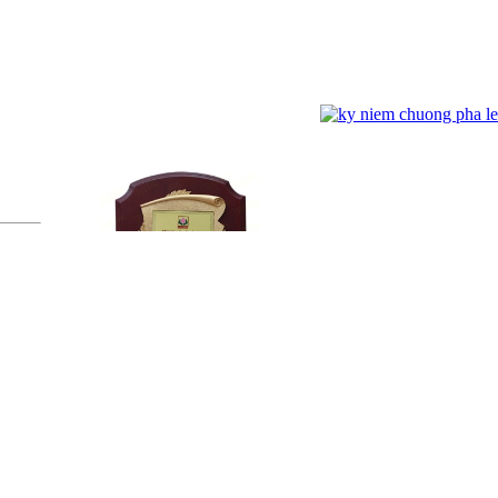
g :
1
Kỷ Niệm Chương Đồng 03
ĐỐI TÁC
ĐĂNG NHẬP
Tên đăng nhập:
Mật khẩu :