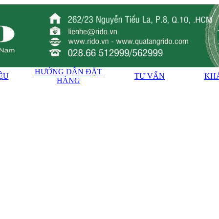
HƯỚNG DẪN ĐẶT
IỆU
TƯ VẤN
KH
HÀNG