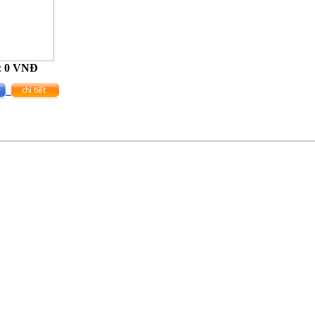
:
0 VNĐ
m
Tran