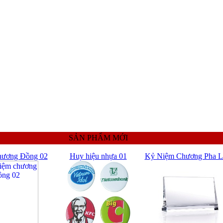
SẢN PHẨM MỚI
hương Đồng 02
Huy hiệu nhựa 01
Kỷ Niệm Chương Pha L