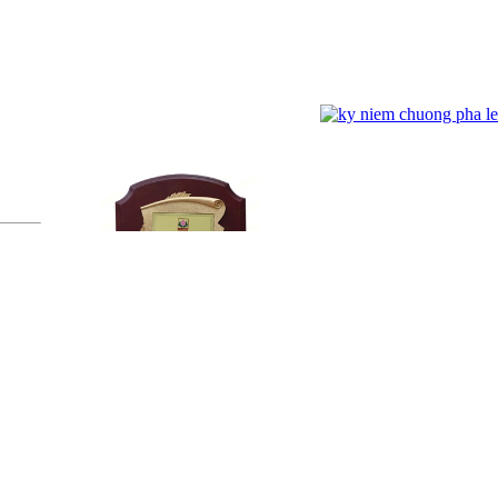
g :
1
Kỷ Niệm Chương Đồng 03
ĐỐI TÁC
ĐĂNG NHẬP
Tên đăng nhập:
Mật khẩu :