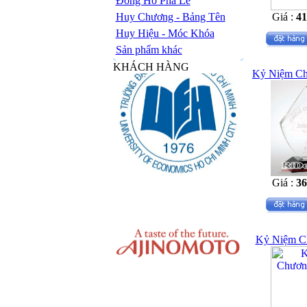
Đồng Hồ Pha Lê
Huy Chương - Bảng Tên
Giá :
4
Huy Hiệu - Móc Khóa
Sản phẩm khác
KHÁCH HÀNG
Kỷ Niệm Ch
Giá :
3
Kỷ Niệm C