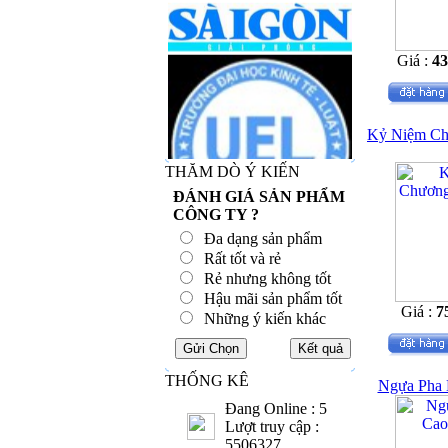
Giá :
4
Kỷ Niệm Ch
THĂM DÒ Ý KIẾN
ĐÁNH GIÁ SẢN PHẨM
CÔNG TY ?
Đa dạng sản phẩm
Rất tốt và rẻ
Rẻ nhưng không tốt
Hậu mãi sản phẩm tốt
Giá :
7
Những ý kiến khác
THỐNG KÊ
Ngựa Pha 
Đang Online : 5
Lượt truy cập :
5506327