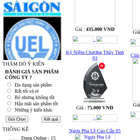
Giá :
435.000 VNĐ
Giá
Kỷ Niệm Chương Thủy Tinh
Cúp 
01
THĂM DÒ Ý KIẾN
ĐÁNH GIÁ SẢN PHẨM
CÔNG TY ?
Đa dạng sản phẩm
Rất tốt và rẻ
Rẻ nhưng không tốt
Hậu mãi sản phẩm tốt
Giá
Giá :
75.000 VNĐ
Những ý kiến khác
THỐNG KÊ
Ngựa Pha Lê Cao Cấp 05
Đang Online : 15