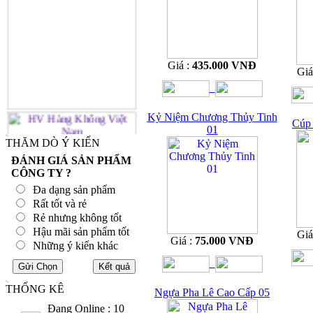
Giá :
435.000 VNĐ
Giá
Kỷ Niệm Chương Thủy Tinh
Cúp 
01
THĂM DÒ Ý KIẾN
ĐÁNH GIÁ SẢN PHẨM
CÔNG TY ?
Đa dạng sản phẩm
Rất tốt và rẻ
Rẻ nhưng không tốt
Hậu mãi sản phẩm tốt
Giá
Giá :
75.000 VNĐ
Những ý kiến khác
THỐNG KÊ
Ngựa Pha Lê Cao Cấp 05
Đang Online : 10