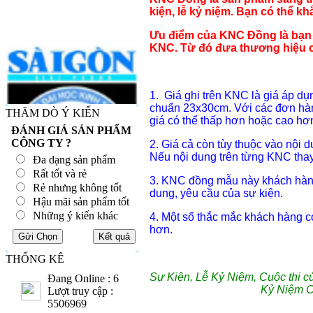
kiện, lễ kỷ niệm. Bạn có thể k
Ưu điểm của KNC Đồng là bạn c
KNC. Từ đó đưa thương hiệu củ
1. Giá ghi trên KNC là giá áp d
chuẩn 23x30cm. Với các đơn hàn
THĂM DÒ Ý KIẾN
giá có thể thấp hơn hoặc cao hơ
ĐÁNH GIÁ SẢN PHẨM
CÔNG TY ?
2. Giá cả còn tùy thuộc vào nội 
Nếu nội dung trên từng KNC thay 
Đa dạng sản phẩm
Rất tốt và rẻ
3. KNC đồng mẫu này khách hàng 
Rẻ nhưng không tốt
dung, yêu cầu của sự kiện.
Hậu mãi sản phẩm tốt
Những ý kiến khác
4. Một số thắc mắc khách hàng 
hơn.
THỐNG KÊ
Sự Kiện, Lễ Kỷ Niệm, Cuộc thi c
Đang Online : 6
Kỷ Niệm 
Lượt truy cập :
5506969