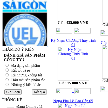
Giá :
435.000 VNĐ
Giá
Kỷ Niệm Chương Thủy Tinh
Cúp 
01
THĂM DÒ Ý KIẾN
ĐÁNH GIÁ SẢN PHẨM
CÔNG TY ?
Đa dạng sản phẩm
Rất tốt và rẻ
Rẻ nhưng không tốt
Hậu mãi sản phẩm tốt
Giá
Giá :
75.000 VNĐ
Những ý kiến khác
THỐNG KÊ
Ngựa Pha Lê Cao Cấp 05
Đang Online : 11