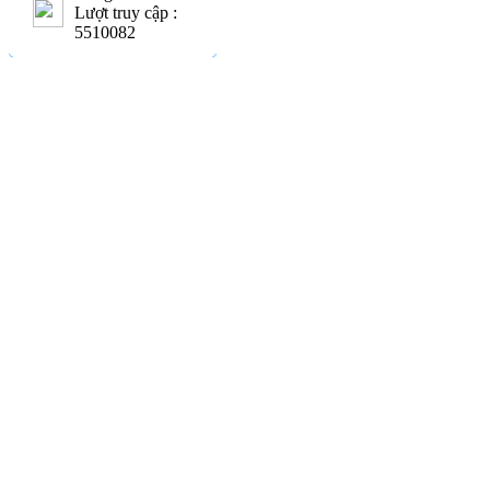
Lượt truy cập :
5510082