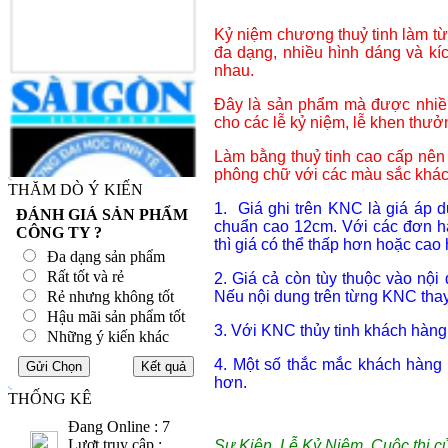
Kỷ niệm chương thuỷ tinh làm từ 
đa dạng, nhiều hình dáng và kí
nhau.
Đây là sản phẩm mà được nhiều 
cho các lễ kỷ niệm, lễ khen thưở
Làm bằng thuỷ tinh cao cấp nên 
phông chữ với các màu sắc khác
THĂM DÒ Ý KIẾN
1. Giá ghi trên KNC là giá áp 
ĐÁNH GIÁ SẢN PHẨM
chuẩn cao 12cm. Với các đơn h
CÔNG TY ?
thì giá có thể thấp hơn hoặc cao
Đa dạng sản phẩm
Rất tốt và rẻ
2. Giá cả còn tùy thuộc vào nội
Rẻ nhưng không tốt
Nếu nội dung trên từng KNC thay 
Hậu mãi sản phẩm tốt
3. Với KNC thủy tinh khách hàng 
Những ý kiến khác
4. Một số thắc mắc khách hàng
hơn.
THỐNG KÊ
Đang Online : 7
Lượt truy cập :
Sự Kiện, Lễ Kỷ Niệm, Cuộc thi c