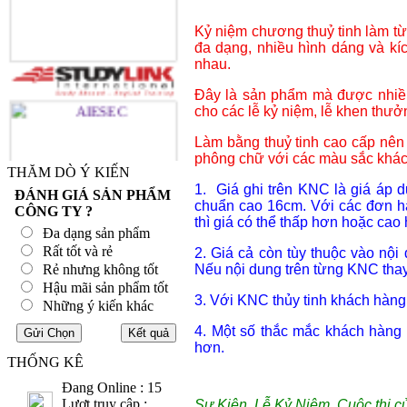
Kỷ niệm chương thuỷ tinh làm từ 
đa dạng, nhiều hình dáng và kí
nhau.
Đây là sản phẩm mà được nhiều 
cho các lễ kỷ niệm, lễ khen thưở
Làm bằng thuỷ tinh cao cấp nên 
phông chữ với các màu sắc khác
THĂM DÒ Ý KIẾN
1. Giá ghi trên KNC là giá áp 
ĐÁNH GIÁ SẢN PHẨM
chuẩn cao 16cm. Với các đơn h
CÔNG TY ?
thì giá có thể thấp hơn hoặc cao
Đa dạng sản phẩm
Rất tốt và rẻ
2. Giá cả còn tùy thuộc vào nội
Rẻ nhưng không tốt
Nếu nội dung trên từng KNC thay 
Hậu mãi sản phẩm tốt
3. Với KNC thủy tinh khách hàng 
Những ý kiến khác
4. Một số thắc mắc khách hàng
hơn.
THỐNG KÊ
Đang Online : 15
Lượt truy cập :
Sự Kiện, Lễ Kỷ Niệm, Cuộc thi c