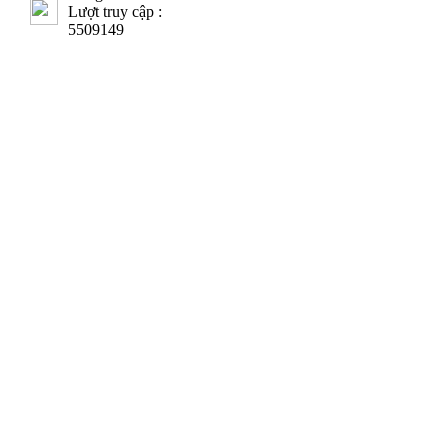
Lượt truy cập :
5509149