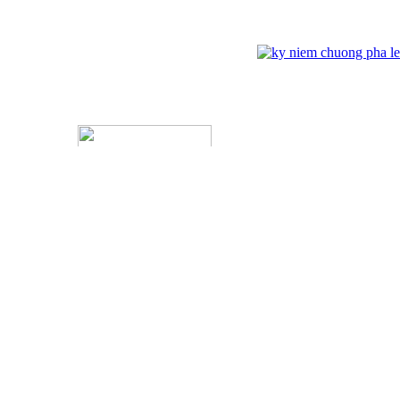
ĐỐI TÁC
ĐĂNG NHẬP
Kỷ Niệm Chương Đồng 03
Tên đăng nhập:
Mật khẩu :