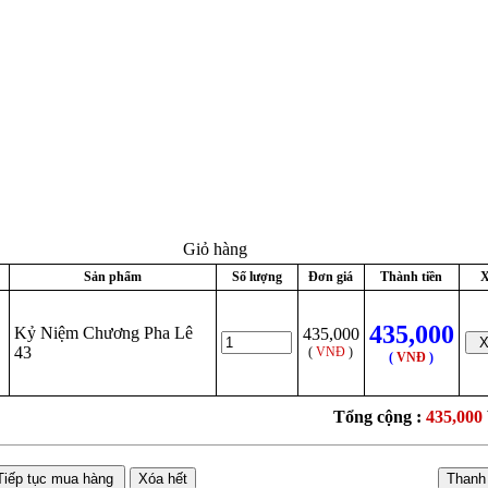
Giỏ hàng
Sản phẩm
Số lượng
Đơn giá
Thành tiền
X
435,000
Kỷ Niệm Chương Pha Lê
435,000
43
(
VNĐ
)
(
VNĐ
)
Tổng cộng :
435,000