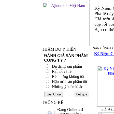
Kỷ Niệm C
Pha lê dà
Giá trên 
cấp lót vả
Bạn có th
SẢN CÙNG LO
THĂM DÒ Ý KIẾN
Kỷ Niệm C
ĐÁNH GIÁ SẢN PHẨM
CÔNG TY ?
Đa dạng sản phẩm
Rất tốt và rẻ
Rẻ nhưng không tốt
Hậu mãi sản phẩm tốt
Những ý kiến khác
THỐNG KÊ
Giá:
42
Đang Online : 4