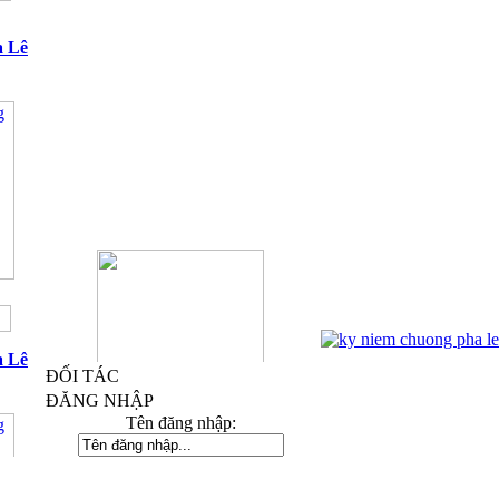
a Lê
a Lê
ĐỐI TÁC
ĐĂNG NHẬP
Kỷ Niệm Chương Đồng 03
Tên đăng nhập:
Mật khẩu :