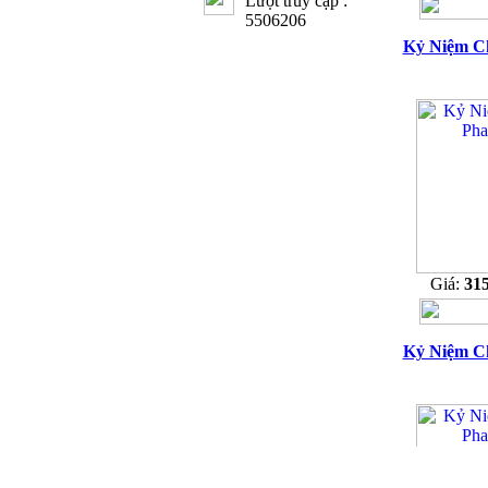
Lượt truy cập :
5506206
Kỷ Niệm C
Giá:
31
Kỷ Niệm C