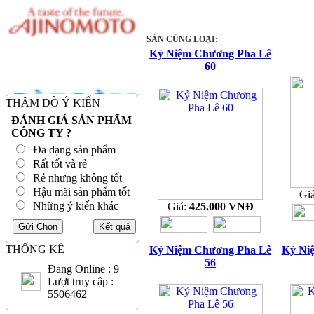
SẢN CÙNG LOẠI:
Kỷ Niệm Chương Pha Lê
60
THĂM DÒ Ý KIẾN
ĐÁNH GIÁ SẢN PHẨM
CÔNG TY ?
Đa dạng sản phẩm
Rất tốt và rẻ
Rẻ nhưng không tốt
Hậu mãi sản phẩm tốt
Gi
Những ý kiến khác
Giá:
425.000 VNĐ
THỐNG KÊ
Kỷ Niệm Chương Pha Lê
Kỷ Ni
56
Đang Online : 9
Lượt truy cập :
5506462